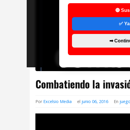
🔴 Sus
✅ Ya
➡ Contin
Combatiendo la invasió
Por
Excelsio Media
el
junio 06, 2016
En
jueg