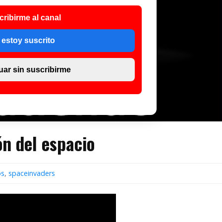
cribirme al canal
 estoy suscrito
uar sin suscribirme
n del espacio
os
,
spaceinvaders