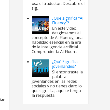
usa el traductor. Descubre el
sig...
¿Qué significa “AI
Fluency”?
En este video,
desglosamos el
terio
concepto de AI Fluency, una
ento - Episodio
habilidad esencial en la era
 Candy Crush -
de la inteligencia artificial.
es 711 a 725
Comprender la AI Fluen...
¿Qué Significa
jovenlandés?
Si encontraste la
palabra
jovenlandés en las redes
sociales y no tienes claro lo
que significa, aquí te tengo
la respuesta.
nte