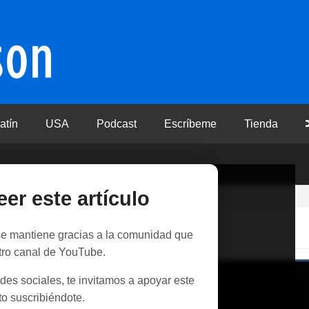
atín
USA
Podcast
Escríbeme
Tienda
eer este artículo
l espacio
 se mantiene gracias a la comunidad que
tro canal de YouTube.
des sociales, te invitamos a apoyar este
o suscribiéndote.