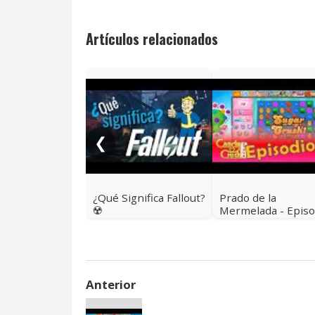
Artículos relacionados
❮
¿Qué Significa Fallout?
Prado de la
☢️
Mermelada - Episo
51 de Candy Crush
Niveles 741 a 755
Anterior