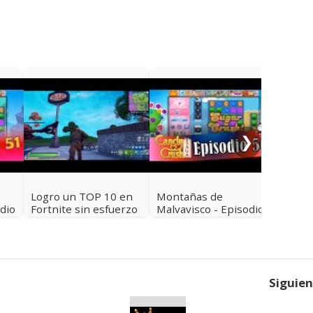
Cemen
Cenici
49 de
Nivel
❯
Logro un TOP 10 en
Montañas de
dio
Fortnite sin esfuerzo
Malvavisco - Episodio
 -
50 de Candy Crush -
Niveles 726 a 740
Siguie