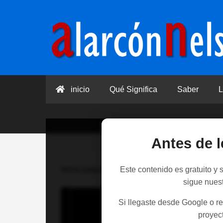
inicio
Qué Significa
Saber
L
Antes de l
Inicio
juegos
>
Combatiendo la invasión de
Este contenido es gratuito y
sigue nues
Si llegaste desde Google o re
proyect