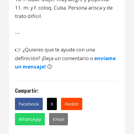
11. m. y f. coloq. Cuba. Persona arisca y de
trato difícil.
---
¿Quieres que te ayude con una
👉
definición? ¡Deja un comentario o
envíame
un mensaje!
🙂
Compartir:
Facebook
X
Reddit
WhatsApp
Email