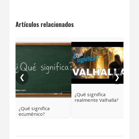
Artículos relacionados
¿Qu
frai
❮
❯
¿Qué significa
realmente Valhalla?
Más allá del cielo
¿Qué significa
vikingo
ecuménico?