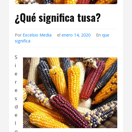
¿Qué significa tusa?
Por
Excelsio Media
el
enero 14, 2020
En
que
significa
S
i
e
r
e
s
d
e
l
o