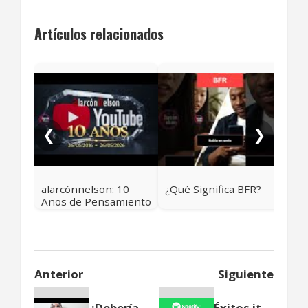
Artículos relacionados
Los
Sig
Ala
❮
❯
alarcónnelson: 10
¿Qué Significa BFR?
Años de Pensamiento
Crítico y Contexto
Real
Anterior
Siguiente
¿Deberías desinfectar tu dinero?
Éxitos italianos