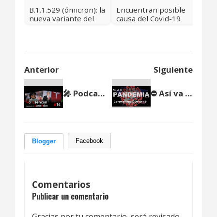
B.1.1.529 (ómicron): la
Encuentran posible
nueva variante del
causa del Covid-19
coronavirus causante
prolongado ☣ Cifras
de la Covid-19
de la Pandemia
COVID-19 a
Noviembre 4 2020
Anterior
Siguiente
🎤 Podcast NO ESENCIAL #14 - Tesla se va de California - Little Richard
⛔ Así va la PANDEMIA Coronavirus COVID-19 ☣ Mayo 12 2020 🗺
Facebook
Blogger
Comentarios
Publicar un comentario
Gracias por tu comentario, será revisado