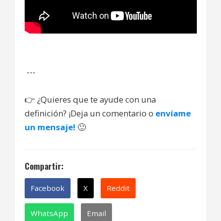
---
👉
¿Quieres que te ayude con una
definición? ¡Deja un comentario o
envíame
un mensaje!
🙂
Compartir:
Facebook
X
Reddit
WhatsApp
Email