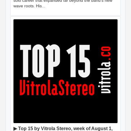
solo career that expanded far beyond the band's new
wave roots. His...
▶ Top 15 by Vitrola Stereo, week of August 1,