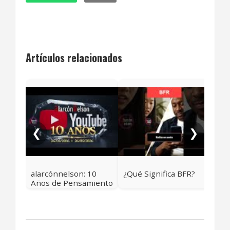
Artículos relacionados
Los
Sig
Ala
❮
❯
alarcónnelson: 10
¿Qué Significa BFR?
Años de Pensamiento
Crítico y Contexto
Real