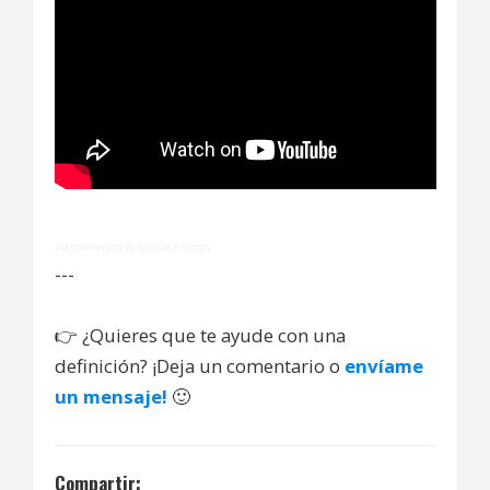
alarconnelson by Nelson Alarcón
---
👉
¿Quieres que te ayude con una
definición? ¡Deja un comentario o
envíame
un mensaje!
🙂
Compartir: