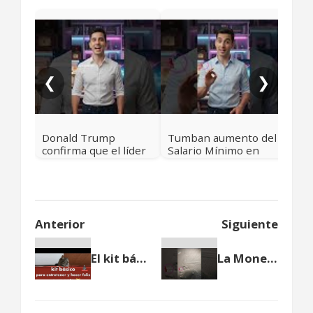
Esp
acc
soci
men
❮
❯
🇪
Donald Trump
Tumban aumento del
confirma que el líder
Salario Mínimo en
de la teocracia iraní
Colombia para 2026
fue eliminado
Anterior
Siguiente
El kit básico para entretener y hacer feliz a un gato
La Moneda de 10.000 pesos de Colombia en detalle