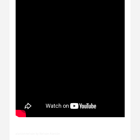
alarconnelson by Nelson Alarcón