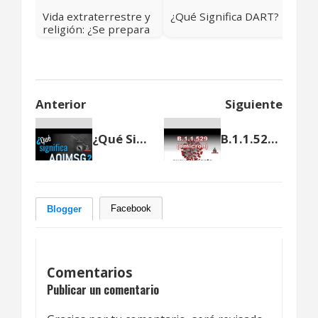
Vida extraterrestre y
¿Qué Significa DART?
religión: ¿Se prepara
la NASA para revelar
algo?
Anterior
Siguiente
¿Qué Significa AOIMSG?
B.1.1.529 (ómicron): la nueva variante del coronavirus causante de la Covid-19
Facebook
Blogger
Comentarios
Publicar un comentario