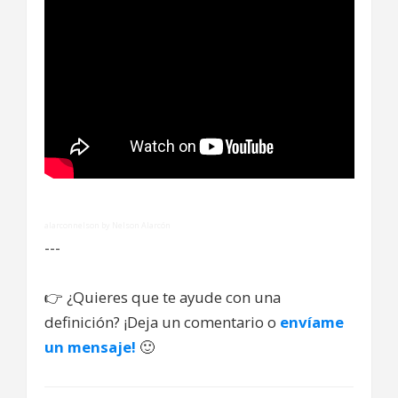
alarconnelson by Nelson Alarcón
---
👉
¿Quieres que te ayude con una
definición? ¡Deja un comentario o
envíame
un mensaje!
🙂