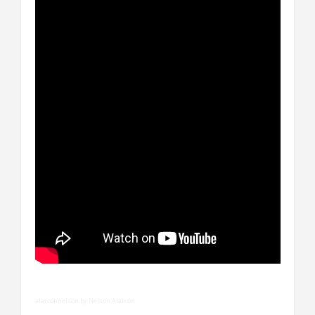
alarconnelson by Nelson Alarcón