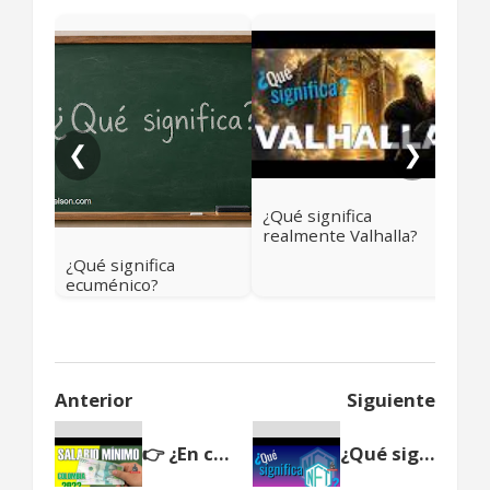
¿Qu
frai
❮
❯
¿Qué significa
realmente Valhalla?
Más allá del cielo
¿Qué significa
vikingo
ecuménico?
Anterior
Siguiente
👉 ¿En cuánto quedó el SALARIO MÍNIMO en COLOMBIA para 2022?
¿Qué significa NFT? 😱