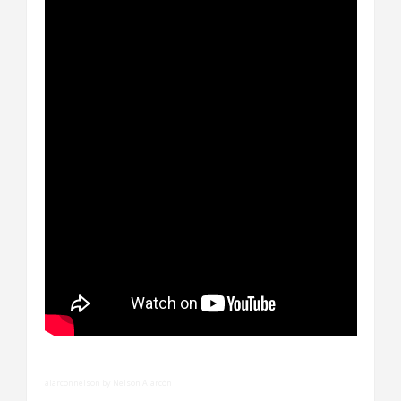
alarconnelson by Nelson Alarcón