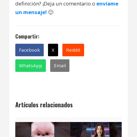
definición? ¡Deja un comentario o
envíame
un mensaje!
🙂
Compartir:
Facebook
X
Reddit
WhatsApp
Email
Artículos relacionados
Par