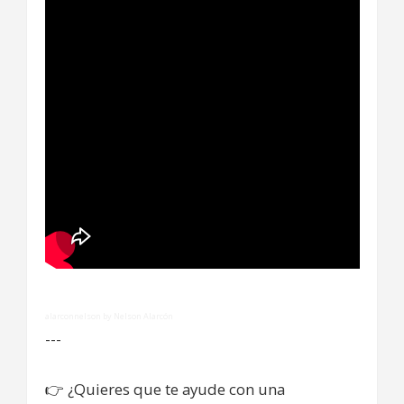
alarconnelson by Nelson Alarcón
---
👉
¿Quieres que te ayude con una