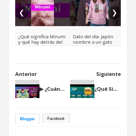
Jap
🇯
❮
❯
¿Qué significa Mirumi
Dato del día: Japón
y qué hay detrás del
nombre a un gato
fenómeno?
como jefe de estación
ferroviaria
Anterior
Siguiente
▶ ¿Cuánto ganó MrBeast en 2021? 🎤 Podcast NO ESENCIAL #56 con Nelson Alarcón
¿Qué Significa SMH – NFC – WYM – NTP – ESP – TERF – QR - TIL? - Abreviaturas 🤯
Facebook
Blogger