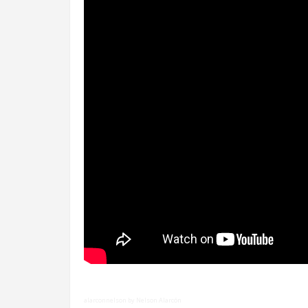
alarconnelson by Nelson Alarcón