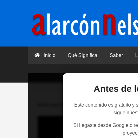
inicio
Qué Significa
Saber
L
Antes de l
Inicio
que significa
>
Este contenido es gratuito y
sigue nues
Si llegaste desde Google o re
proyect