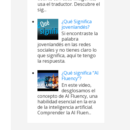
usa el traductor. Descubre el
sig...
¿Qué Significa
jovenlandés?
Si encontraste la
palabra
jovenlandés en las redes
sociales y no tienes claro lo
que significa, aquí te tengo
la respuesta.
¿Qué significa “AI
Fluency”?
En este video,
desglosamos el
concepto de AI Fluency, una
habilidad esencial en la era
de la inteligencia artificial.
Comprender la AI Fluen...
ignifica VAR -
rbitraje?