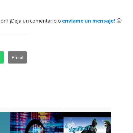
ión? ¡Deja un comentario o
envíame un mensaje!
🙂
p
Email
¿Qué s
videoa