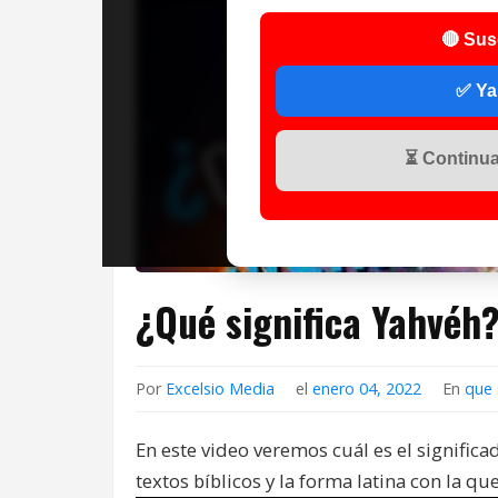
🔴 Sus
✅ Ya
⏳ Continuar
Por
Excelsio Media
el
enero 04, 2022
En
que 
En este video veremos cuál es el signific
textos bíblicos y la forma latina con la q