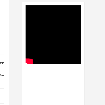
nte
...