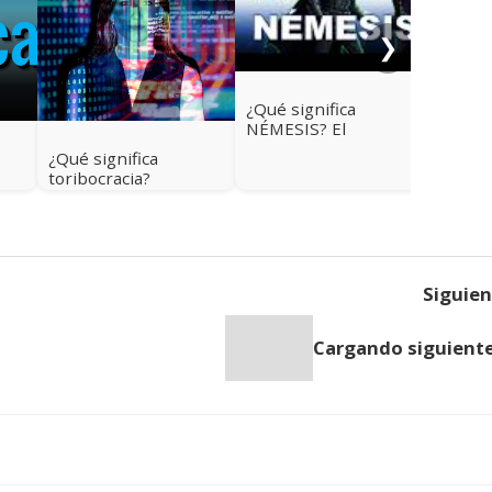
❯
¿Qué significa
NÉMESIS? El
verdadero origen de
¿Qué significa
la palabra que casi
toribocracia?
todos usan mal
Siguie
Cargando siguiente