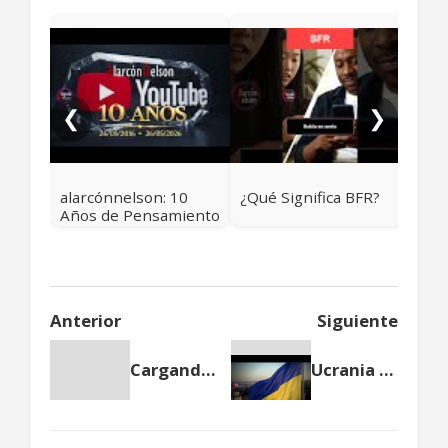
Los
Sig
Ala
❮
❯
alarcónnelson: 10
¿Qué Significa BFR?
Años de Pensamiento
Crítico y Contexto
Real
Anterior
Siguiente
Cargando anterior...
Ucrania aún no ha muerto 🇺🇦