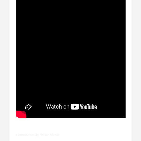
alarconnelson by Nelson Alarcón