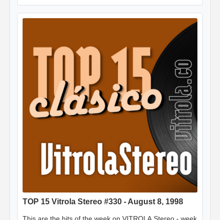
TOP 15 Vitrola Stereo #330 - August 8, 1998
This are the hits of the week on VITROLA Stereo - week