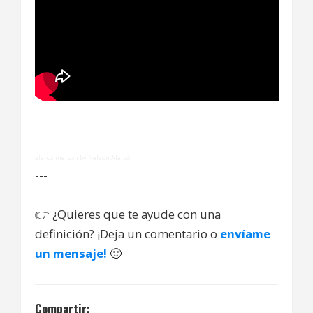
alarconnelson by Nelson Alarcón
---
👉
¿Quieres que te ayude con una
definición? ¡Deja un comentario o
envíame
un mensaje!
🙂
Compartir: