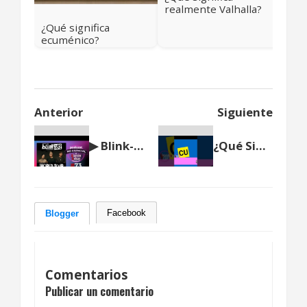
realmente Valhalla?
Más allá del cielo
¿Qué significa
vikingo
ecuménico?
Anterior
Siguiente
▶ Blink-182 anunció su regreso 🎤 Podcast NO ESENCIAL #73 con Nelson Alarcón
¿Qué Significa CU?
Facebook
Blogger
Comentarios
Publicar un comentario