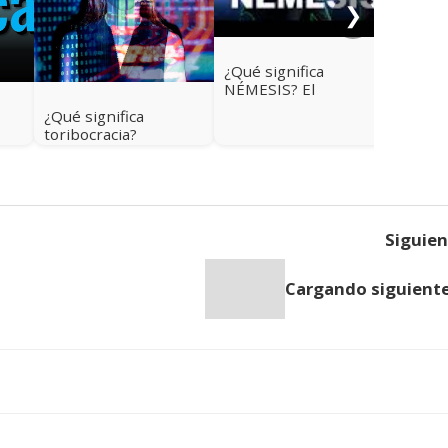
❯
¿Qué significa
NÉMESIS? El
verdadero origen de
¿Qué significa
la palabra que casi
toribocracia?
todos usan mal
Siguie
Cargando siguiente