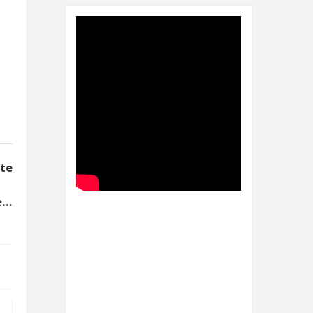
nte
...