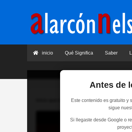
inicio
Qué Significa
Saber
L
Antes de l
Inicio
que significa
>
¿Qué Significa SPQR?
Este contenido es gratuito y
sigue nues
Si llegaste desde Google o re
proyect