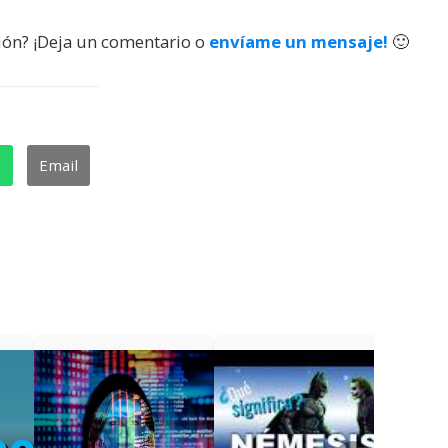
ión? ¡Deja un comentario o
envíame un mensaje!
🙂
p
Email
¿Qué s
videoa