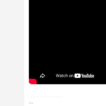
alarconnelson by Nelson Alarcón
---