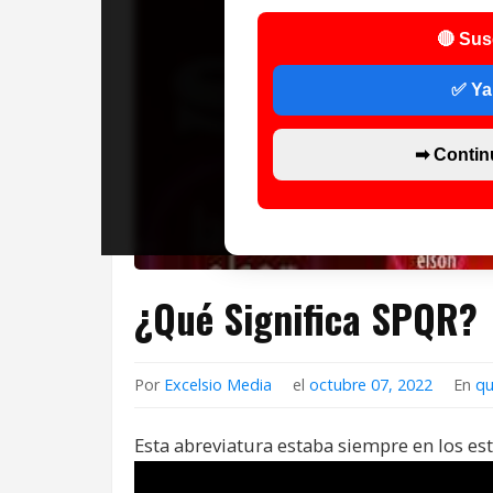
🔴 Sus
✅ Ya
➡ Contin
¿Qué Significa SPQR?
Por
Excelsio Media
el
octubre 07, 2022
En
qu
Esta abreviatura estaba siempre en los es