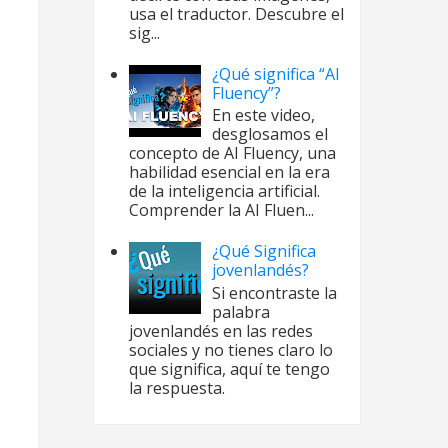
usa el traductor. Descubre el
sig...
¿Qué significa “AI
Fluency”?
En este video,
desglosamos el
concepto de AI Fluency, una
habilidad esencial en la era
de la inteligencia artificial.
Comprender la AI Fluen...
¿Qué Significa
jovenlandés?
Si encontraste la
palabra
jovenlandés en las redes
sociales y no tienes claro lo
que significa, aquí te tengo
ignifica VAR -
la respuesta.
rbitraje?