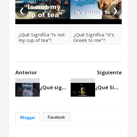
❮
❯
¿Qué Significa “Is not
¿Qué Significa "It's
my cup of tea”?
Greek to me"?
Anterior
Siguiente
¿Qué significa borborigmo?
¿Qué Significa GPI?
Facebook
Blogger