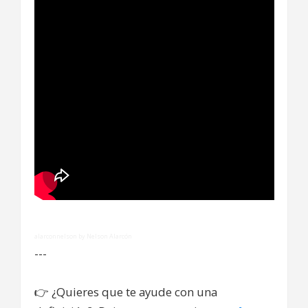
alarconnelson by Nelson Alarcón
---
👉
¿Quieres que te ayude con una