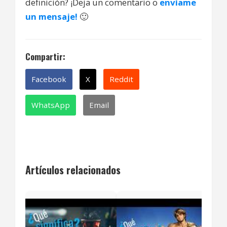
definición? ¡Deja un comentario o
envíame
un mensaje!
🙂
Compartir:
Facebook
X
Reddit
WhatsApp
Email
Artículos relacionados
¿Qué
the 