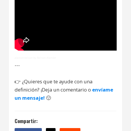
alarconnelson by Nelson Alarcón
---
👉
¿Quieres que te ayude con una
definición? ¡Deja un comentario o
envíame
un mensaje!
🙂
Compartir: