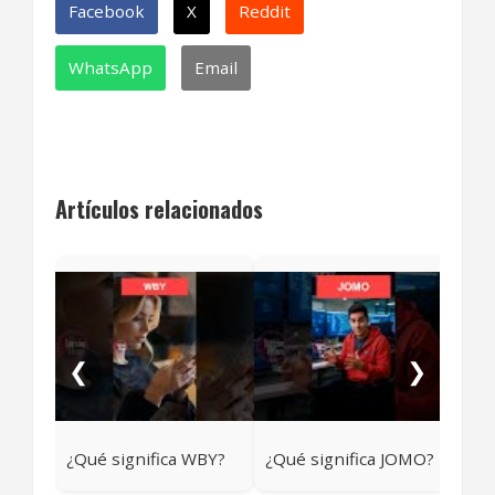
Facebook
X
Reddit
WhatsApp
Email
Artículos relacionados
¿Qu
❮
❯
¿Qué significa WBY?
¿Qué significa JOMO?