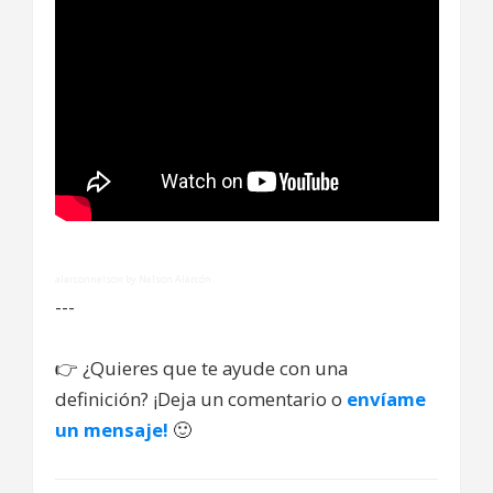
alarconnelson by Nelson Alarcón
---
👉
¿Quieres que te ayude con una
definición? ¡Deja un comentario o
envíame
un mensaje!
🙂