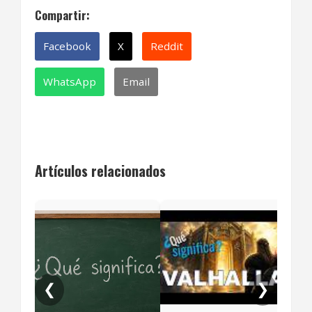
Compartir:
Facebook
X
Reddit
WhatsApp
Email
Artículos relacionados
¿Qu
frai
❮
❯