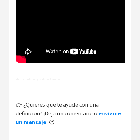
alarconnelson by Nelson Alarcón
---
👉
¿Quieres que te ayude con una
definición? ¡Deja un comentario o
envíame
un mensaje!
🙂