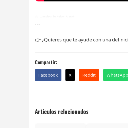
alarconnelson by Nelson Alarcón
---
👉
¿Quieres que te ayude con una definic
Compartir:
Facebook
X
Reddit
WhatsAp
Artículos relacionados