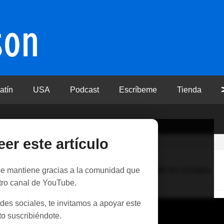
atín
USA
Podcast
Escríbeme
Tienda
eer este artículo
tiza la primera enmienda en Constitución de los Estados
 se mantiene gracias a la comunidad que
tro canal de YouTube.
des sociales, te invitamos a apoyar este
o suscribiéndote.