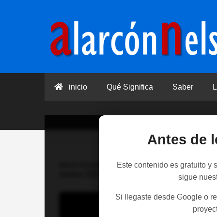
inicio
Qué Significa
Saber
L
Antes de l
Inicio
Estados Unidos
>
Derechos que garan
Este contenido es gratuito y
Unidos 🇺🇸
sigue nues
Si llegaste desde Google o re
proyect