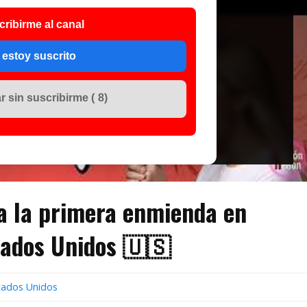
cribirme al canal
 estoy suscrito
 sin suscribirme (
7
)
a la primera enmienda en
tados Unidos 🇺🇸
tados Unidos