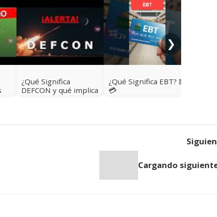
¿Qué s
qué im
la “li
❯
¿Qué Significa
¿Qué Significa EBT? 💵
s
DEFCON y qué implica
💳
en la seguridad de
Estados Unidos? 🇺🇸
Siguie
Cargando siguiente