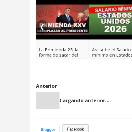
❮
La Enmienda 25: la
Así sube el Salario
forma de sacar del
mínimo en Estado
poder a un
Unidos para 2026:
Presidente de
lista completa de
Estados Unidos 🇺🇸
tarifas por estado
🇺🇲
Anterior
Cargando anterior...
Facebook
Blogger