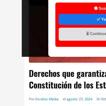
🔴 Sus
✅ Ya
⏳ Continuar
Derechos que garantiz
Constitución de los Es
Por
Excelsio Media
el
agosto 27, 2024
En
Es