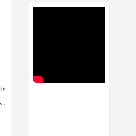
ignifica OFAC y
plica ingresar a
sta Clinton”? 🇺🇸
nte
...