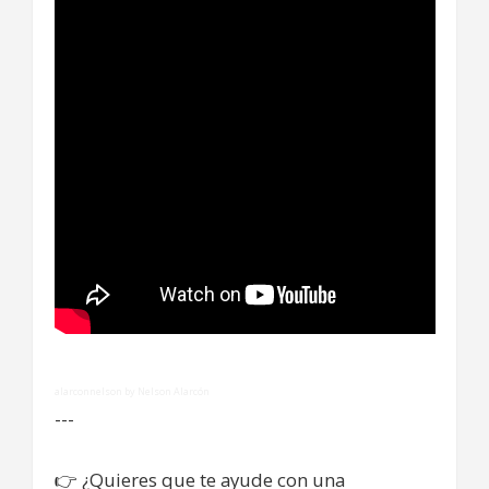
alarconnelson by Nelson Alarcón
---
👉
¿Quieres que te ayude con una