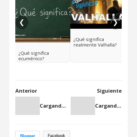
frai
❮
❯
¿Qué significa
realmente Valhalla?
Más allá del cielo
¿Qué significa
vikingo
ecuménico?
Anterior
Siguiente
Cargando anterior...
Cargando siguiente...
Facebook
Blogger