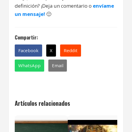
definición? ¡Deja un comentario o
envíame
un mensaje!
🙂
Compartir:
Facebook
X
Reddit
WhatsApp
Email
Artículos relacionados
¿Qu