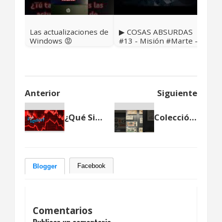
Lóp
ign
Las actualizaciones de
▶ COSAS ABSURDAS
Windows 😡
#13 - Misión #Marte -
Reporte Bachelet -
Paradero de Santrich
Anterior
Siguiente
¿Qué Significa Stagflation?
Colección de billetes de los Estados Unidos de Colombia (1861-1886) - Museo Casa de la Moneda Bogotá
Facebook
Blogger
Comentarios