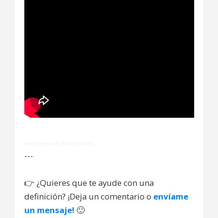
alarconnelson by Nelson Alarcón
---
👉
¿Quieres que te ayude con una
definición? ¡Deja un comentario o
envíame
un mensaje!
🙂