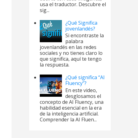
usa el traductor. Descubre el
sig...
¿Qué Significa
jovenlandés?
Si encontraste la
palabra
jovenlandés en las redes
sociales y no tienes claro lo
que significa, aquí te tengo
la respuesta.
¿Qué significa “AI
Fluency”?
En este video,
desglosamos el
concepto de AI Fluency, una
habilidad esencial en la era
de la inteligencia artificial.
Comprender la AI Fluen...
ignifica VAR -
rbitraje?