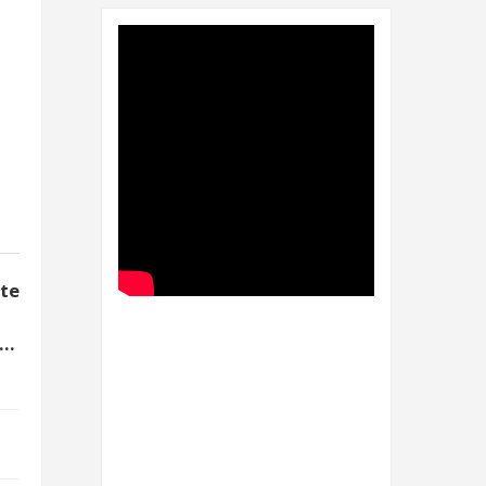
nte
Qué Significa polímata?