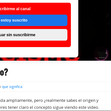
cribirme al canal
 estoy suscrito
uar sin suscribirme
mo?
n
que significa
ada ampliamente, pero ¿realmente sabes el origen y
eres tener claro el concepto sigue viendo este video.