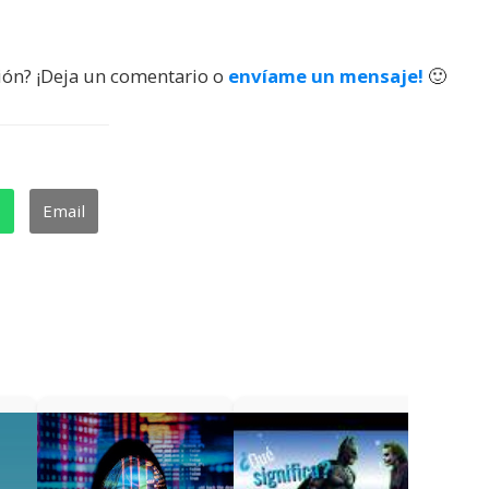
ión? ¡Deja un comentario o
envíame un mensaje!
🙂
p
Email
¿Qué s
videoa