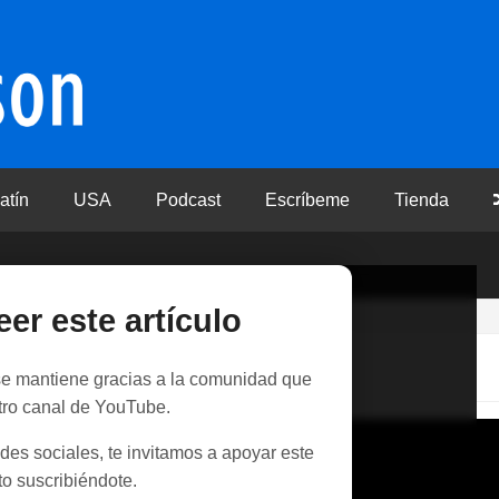
atín
USA
Podcast
Escríbeme
Tienda
eer este artículo
smo?
 se mantiene gracias a la comunidad que
tro canal de YouTube.
des sociales, te invitamos a apoyar este
o suscribiéndote.