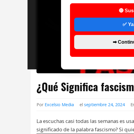
🔴 Sus
✅ Ya
➡ Contin
¿Qué Significa fascis
Por
Excelsio Media
el
septiembre 24, 2024
E
La escuchas casi todas las semanas es us
significado de la palabra fascismo? Si qui