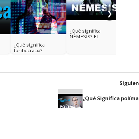
❯
¿Qué significa
NÉMESIS? El
verdadero origen de
¿Qué significa
la palabra que casi
toribocracia?
todos usan mal
Siguie
¿