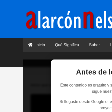
inicio
Qué Significa
Saber
L
Antes de l
Inicio
que significa
>
¿Qué Significa fasci
Este contenido es gratuito y
sigue nues
Si llegaste desde Google o re
proyect