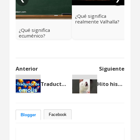
¿Qué significa
realmente Valhalla?
Más allá del cielo
¿Qué significa
vikingo
ecuménico?
Anterior
Siguiente
Traductor de Emojis 👀🔥 | Descubre el significado oculto de los emojis más usados y sus combinaciones
Hito histórico: reviven al lobo terrible en el primer caso exitoso de de-extinción
Facebook
Blogger