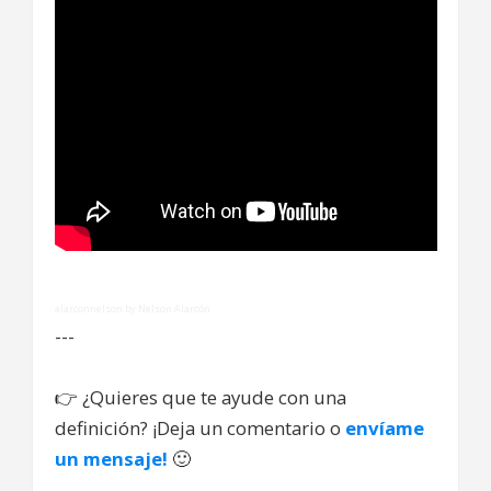
alarconnelson by Nelson Alarcón
---
👉
¿Quieres que te ayude con una
definición? ¡Deja un comentario o
envíame
un mensaje!
🙂