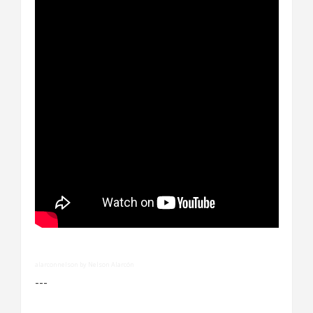
alarconnelson by Nelson Alarcón
---