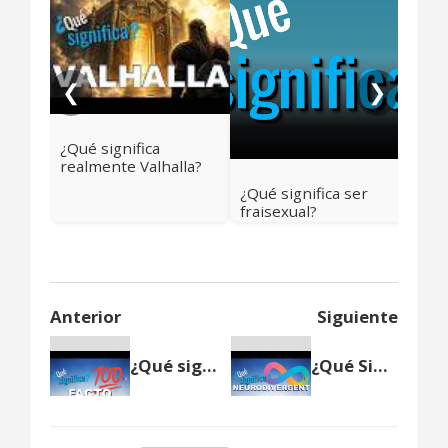
¿Qu
tor
❮
❯
¿Qué significa
realmente Valhalla?
Más allá del cielo
¿Qué significa ser
vikingo
fraisexual?
Anterior
Siguiente
¿Qué significa facto? 💯
¿Qué Significa Neurodivergent Pride? 🧠♾️