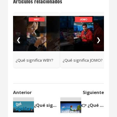
Artículos relacionados
¿Qu
❮
❯
¿Qué significa WBY?
¿Qué significa JOMO?
Anterior
Siguiente
¿Qué significa YWS?
👉 ¿Qué significa Shrekking? | El nuevo término de las apps de citas explicado