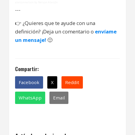
alarconnelson by Nelson Alarcón
---
👉
¿Quieres que te ayude con una
definición? ¡Deja un comentario o
envíame
un mensaje!
🙂
Compartir:
Facebook
X
Reddit
WhatsApp
Email