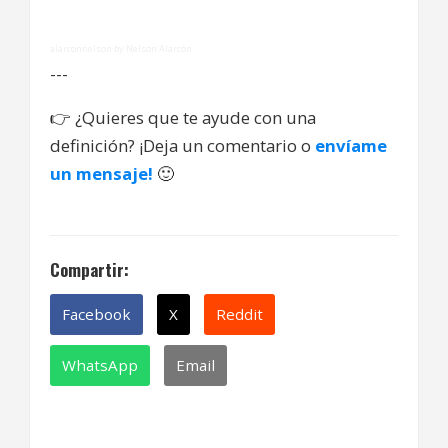
alarconnelson by Nelson Alarcón
---
👉
¿Quieres que te ayude con una
definición? ¡Deja un comentario o
envíame
un mensaje!
🙂
Compartir:
Facebook
X
Reddit
WhatsApp
Email