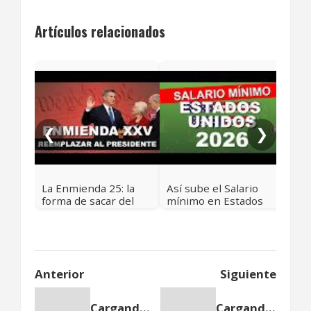
Artículos relacionados
¿Qu
DEF
en 
Est
❮
❯
La Enmienda 25: la
Así sube el Salario
forma de sacar del
mínimo en Estados
poder a un
Unidos para 2026:
Presidente de
lista completa de
Estados Unidos 🇺🇸
tarifas por estado
🇺🇲
Anterior
Siguiente
Cargando anterior...
Cargando siguiente...