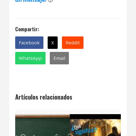
Compartir:
Facebook
X
Reddit
WhatsApp
Email
Artículos relacionados
¿Qu
frai