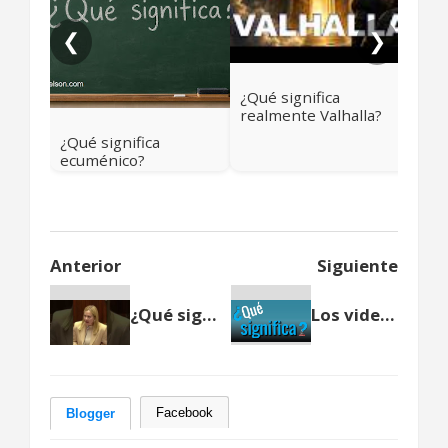
❮
❯
¿Qué significa
realmente Valhalla?
Más allá del cielo
¿Qué significa
vikingo
ecuménico?
Anterior
Siguiente
¿Qué significa fundamentalista? Por Giorgia Meloni
Los videos “¿Qué Significa?” de Nelson Alarcón
Facebook
Blogger