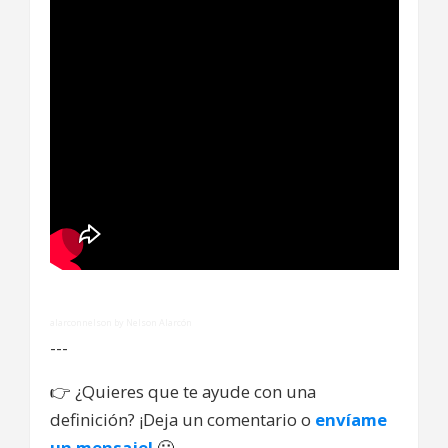
alarconnelson by Nelson Alarcón
---
👉
¿Quieres que te ayude con una
definición? ¡Deja un comentario o
envíame
un mensaje!
🙂