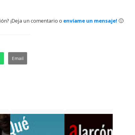
ión? ¡Deja un comentario o
envíame un mensaje!
🙂
p
Email
▶ Hell
una g