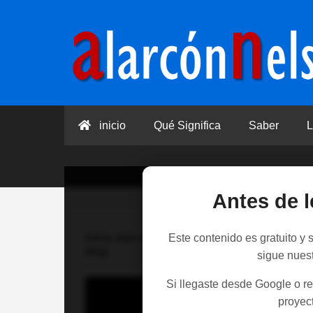
inicio
Qué Significa
Saber
L
Antes de l
Inicio
alarconnelson
>
NO ESENCIAL #2 - Nu
Este contenido es gratuito y
King
sigue nues
Si llegaste desde Google o re
proyect