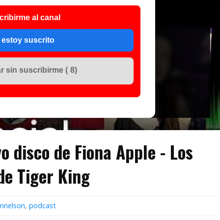
cribirme al canal
 estoy suscrito
 sin suscribirme (
7
)
 disco de Fiona Apple - Los
de Tiger King
onnelson
,
podcast