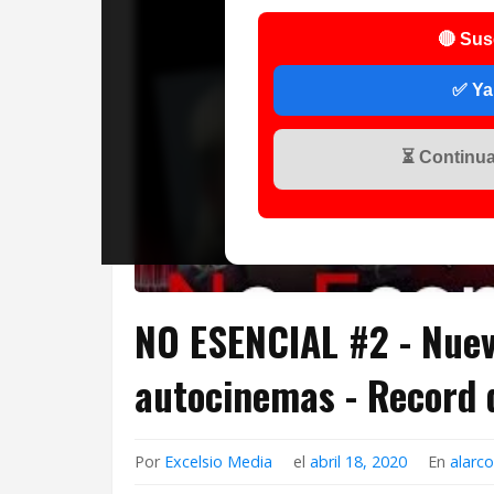
🔴 Sus
✅ Ya
⏳ Continuar
NO ESENCIAL #2 - Nuevo
autocinemas - Record 
Por
Excelsio Media
el
abril 18, 2020
En
alarc