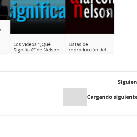
NO ES
con N
❯
?
Los videos “¿Qué
Listas de
Significa?” de Nelson
reproducción del
Alarcón
canal de Nelson
Alarcón en Youtube
Siguie
Cargando siguiente