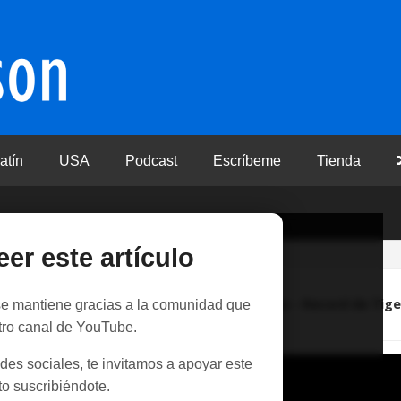
atín
USA
Podcast
Escríbeme
Tienda
eer este artículo
evo disco de Fiona Apple - Los autocinemas - Record de Tige
 se mantiene gracias a la comunidad que
tro canal de YouTube.
des sociales, te invitamos a apoyar este
o suscribiéndote.