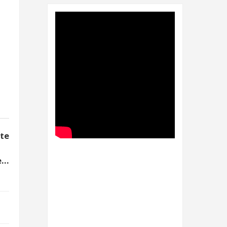
ENCIAL #91
elson Alarcón
nte
...