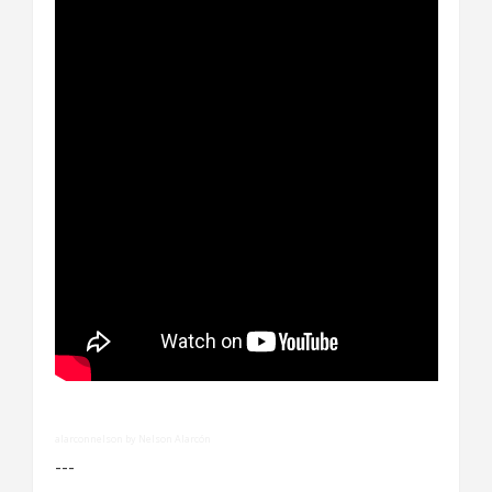
alarconnelson by Nelson Alarcón
---