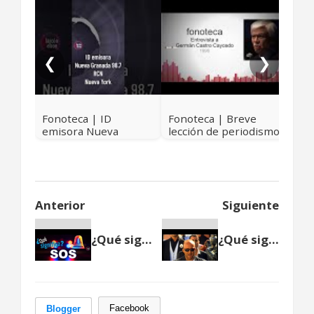
Fon
con
Ate
❮
❯
Fonoteca | ID
Fonoteca | Breve
emisora Nueva
lección de periodismo
Granada 98.7 - RCN -
con Germán Castro
Nueva York
Caycedo
Anterior
Siguiente
¿Qué significa SOS?
¿Qué significa matador?
Facebook
Blogger