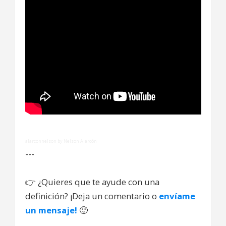
alarconnelson by Nelson Alarcón
---
👉
¿Quieres que te ayude con una
definición? ¡Deja un comentario o
envíame
un mensaje!
🙂